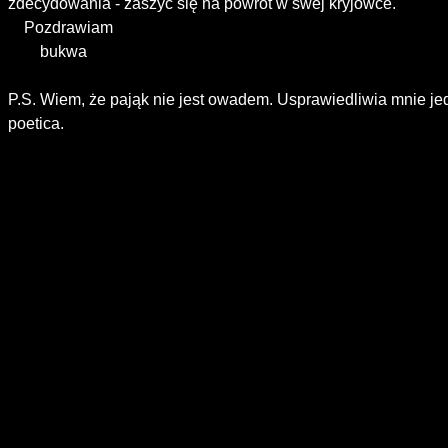
zdecydowania - zaszyć się na powrót w swej kryjówce.

    Pozdrawiam

        bukwa

P.S. Wiem, że pająk nie jest owadem. Usprawiedliwia mnie jedn
poetica.
