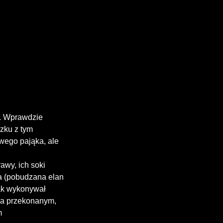
. Wprawdzie

zku z tym

wego pająka, ale

wy, ich soki

 (pobudzana elan

ak wykonywał

ca przekonanym,


