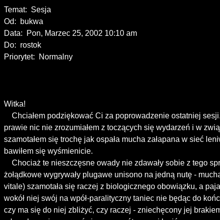
Temat:  Sesja   

Od:  bukwa

Data:  Pon, Marzec 25, 2002 10:10 am   

Do:  rostok

Priorytet:  Normalny   

Witka!

    Chciałem podziękować Ci za poprowadzenie ostatniej sesji
prawie nic nie zrozumiałem z toczących się wydarzeń i w zwią
szamotałem się trochę jak ospała mucha załapana w sieć leni
bawiłem się wyśmienicie.

    Chociaż te nieszczęsne owady nie zdawały sobie z tego spra
żołądkowe wygrywały plugawe unisono na jedną nutę - mucha
vitale) szamotała się raczej z biologicznego obowiązku, a paj
wokół niej swój na wpół-paralityczny taniec nie będąc do koń
czy ma się do niej zbliżyć, czy raczej - zniechęcony jej brakiem